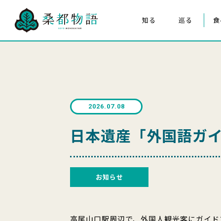
知る
巡る
食
桑都物語について
八王子まつり
構成文化財
みんなの桑都物語
桑都物語推進協議会について
2026.07.08
クイズ de ポスター
日本遺産「外国語ガ
お知らせ
高尾山口駅周辺で、外国人観光客にガイド