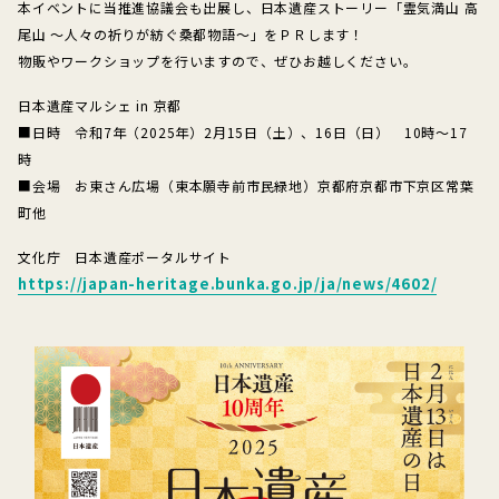
本イベントに当推進協議会も出展し、日本遺産ストーリー「霊気満山 高
尾山 ～人々の祈りが紡ぐ桑都物語～」をＰＲします！
物販やワークショップを行いますので、ぜひお越しください。
日本遺産マルシェ in 京都
■日時 令和7年（2025年）2月15日（土）、16日（日） 10時～17
時
■会場 お東さん広場（東本願寺前市民緑地）京都府京都市下京区常葉
町他
文化庁 日本遺産ポータルサイト
https://japan-heritage.bunka.go.jp/ja/news/4602/