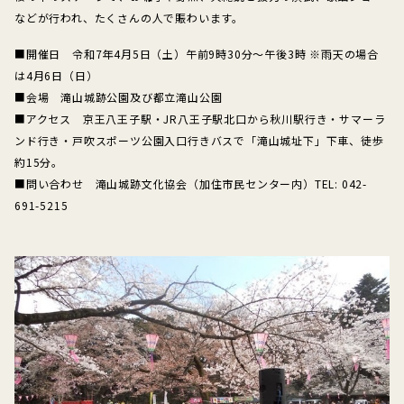
などが行われ、たくさんの人で賑わいます。
■開催日 令和7年4月5日（土）午前9時30分～午後3時 ※雨天の場合
は4月6日（日）
■会場 滝山城跡公園及び都立滝山公園
■アクセス 京王八王子駅・JR八王子駅北口から秋川駅行き・サマーラ
ンド行き・戸吹スポーツ公園入口行きバスで「滝山城址下」下車、徒歩
約15分。
■問い合わせ 滝山城跡文化協会（加住市民センター内）TEL: 042-
691-5215