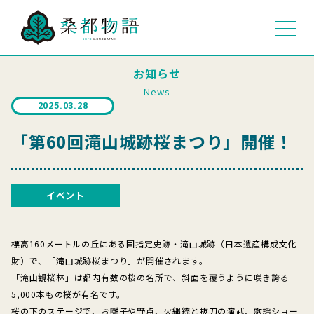
お知らせ
News
2025.03.28
「第60回滝山城跡桜まつり」開催！
イベント
標高160メートルの丘にある国指定史跡・滝山城跡（日本遺産構成文化
財）で、「滝山城跡桜まつり」が開催されます。
「滝山観桜林」は都内有数の桜の名所で、斜面を覆うように咲き誇る
5,000本もの桜が有名です。
桜の下のステージで、お囃子や野点、火縄銃と抜刀の演武、歌謡ショー