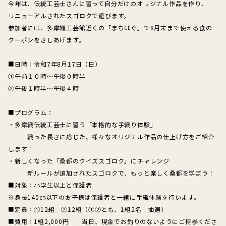
今年は、伝統工芸士さんに習って自分だけのオリジナル作品を作り、
リニューアルされたスゴロクで遊びます。
参加者には、多摩織工芸館近くの「まちはぐ」で8月末まで使える食の
クーポンをさしあげます。
■日時：令和7年8月17日（日）
①午前１０時～午後０時半
②午後１時半～午後４時
■プログラム：
・多摩織伝統工芸士に習う「本格的な手織り体験」
織った長さに応じた、様々なオリジナル作品の仕上げ方をご紹介
します！
・新しくなった「桑都のクイズスゴロク」にチャレンジ
新ルールが追加されたスゴロクで、もっと楽しく桑都を学ぼう！
■対象：小学生以上と保護者
※身長140㎝以下のお子様は保護者と一緒に手織体験を行います。
■定員：①12組 ②12組（①②とも、1組2名 抽選）
■費用：1組2,000円 当日、現金でお釣りのないようにご持参くださ