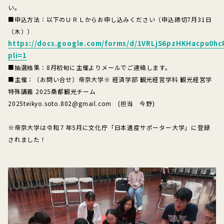
い。
■申込方法：以下のＵＲＬからお申し込みください（申込締切7月31日
（木））
https://docs.google.com/forms/d/1VRLjS6pzHKHacpu0h
pli=1
■抽選結果：8月初旬に主催よりメールでご連絡します。
■主催：（お問い合せ）帝京大学※ 経済学部 観光経営学科 観光経営学
特殊講義 2025桑都観光チーム
2025teikyo.soto.802@gmail.com (担当 今野)
※帝京大学は令和７年5月に文化庁「日本遺産サポーター大学」に登録
されました！