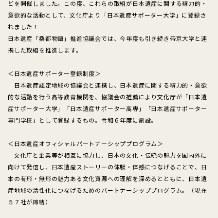
どを開催しました。この度、これらの取組が日本遺産に関する精力的・
意欲的な活動として、文化庁より「日本遺産サポーター大学」に登録さ
れました！
日本遺産「桑都物語」推進協議会では、今年度も引き続き帝京大学と連
携した取組を推進します。
＜日本遺産サポーター登録制度＞
日本遺産認定地域の協議会と連携し、日本遺産に関する精力的・意欲
的な活動を行う高等教育機関を、協議会の推薦により文化庁が「日本遺
産サポーター大学」「日本遺産サポーター高専」「日本遺産サポーター
専門学校」として登録するもの。令和６年度に創設。
＜日本遺産オフィシャルパートナーシッププログラム＞
文化庁と企業等が相互に協力し、日本の文化・伝統の魅力を国内外に
向けて発信し、日本遺産ストーリーの体験・体感につなげることで、日
本の有形・無形の魅力ある文化資源への理解を深めるとともに、日本遺
産地域の活性化につなげるためのパートナーシッププログラム。（現在
５７社が締結）