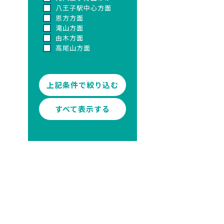
八王子駅中心方面
恩方方面
滝山方面
由木方面
高尾山方面
すべて表示する