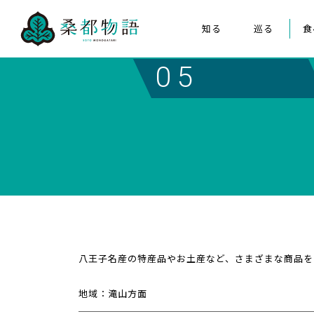
知る
巡る
食
桑都物語について
八王子まつり
05
構成文化財
みんなの桑都物語
桑都物語推進協議会について
クイズ de ポスター
八王子名産の特産品やお土産など、さまざまな商品を
地域：滝山方面