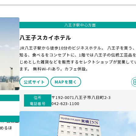
八王子駅中心方面
八王子スカイホテル
JR八王子駅から徒歩10分のビジネスホテル。 八王子を買う
知る、食べるをコンセプトに、1階では八王子の伝統工芸品
じめとした雑貨などを販売するセレクトショップが営業して
ます。 無料Wi-Fiあり。カフェ併設。
公式サイト
MAPを開く
〒192-0071八王子市八日町2-3
住所
042-623-1100
電話番号
Fi、会議室
めるほ