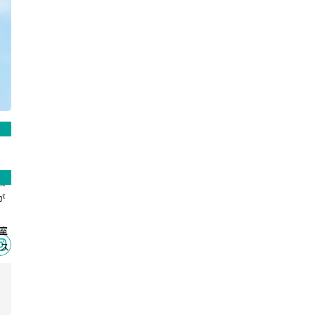
桑
が
室
ビス