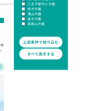
八王子駅中心方面
恩方方面
滝山方面
由木方面
高尾山方面
、
をは
い
すべて表示する