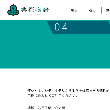
知る
巡る
食
桑都物語について
八王子まつり
04
構成文化財
みんなの桑都物語
桑都物語推進協議会について
クイズ de ポスター
使いやすいシティホテルから生前を体感できる個性的
用途にあわせてご利用ください。
地域：八王子駅中心方面