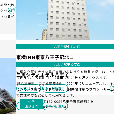
グ施設や飲
アクセスが
催されるイ
八王子駅中心方面
東横INN東京八王子駅北口
八王子駅中心方面
JR八王子駅北口から徒歩4分のビジネスホテル。 朝食では、
の葉入り茶や大きな具が自慢のおにぎりを無料で楽しむこと
三恵シティホテル八王子
できます。 高尾山口へも電車で約20分と好アクセスです。
JR八王子駅北口から徒歩4分。 2024年にリニューアルし、全
公式サイト
MAPを開く
にシモンズ製のベッドを導入。 24時間体制のフロントサー
で女性の方も安心して利用できます。
〒192-0084八王子市三崎町2-9
住所
公式サイト
MAPを開く
042-698-1045
電話番号