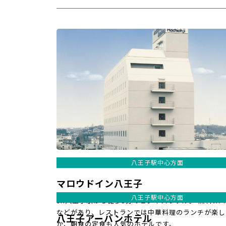
八王子駅中心方面
マロウドイン八王子
八王子駅中心方面
JR八王子駅から徒歩5分のビジネスホテル。 無料Wi-
などがあり、レストランでは中華料理のランチが楽し
八王子アーバンホテル
か、朝食の定食も人気のホテルです。