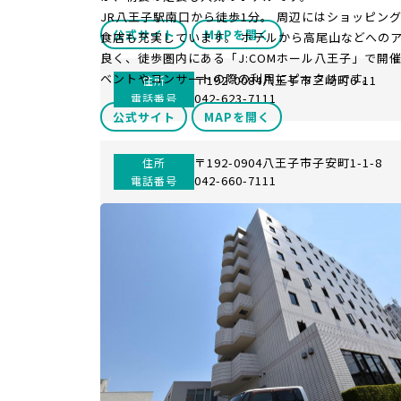
JR八王子駅南口から徒歩1分。 周辺にはショッピン
公式サイト
MAPを開く
食店も充実しています。 ホテルから高尾山などへの
良く、徒歩圏内にある「J:COMホール八王子」で開
ベントやコンサートの際の利用にピッタリです。
〒192-0084八王子市三崎町6-11
住所
042-623-7111
電話番号
公式サイト
MAPを開く
〒192-0904八王子市子安町1-1-8
住所
042-660-7111
電話番号