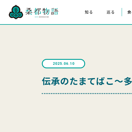
知る
巡る
食
桑都物語について
八王子まつり
構成文化財
みんなの桑都物語
桑都物語推進協議会について
2025.06.10
クイズ de ポスター
伝承のたまてばこ～多