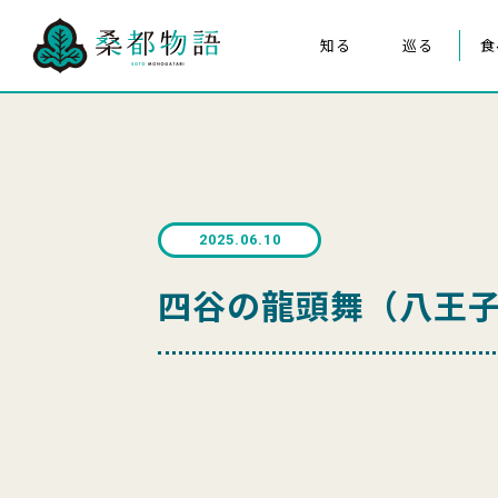
知る
巡る
食
桑都物語について
八王子まつり
構成文化財
みんなの桑都物語
桑都物語推進協議会について
2025.06.10
クイズ de ポスター
四谷の龍頭舞（八王