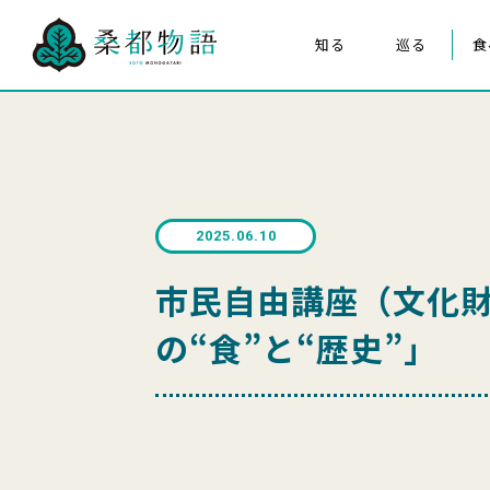
知る
巡る
食
桑都物語について
八王子まつり
構成文化財
みんなの桑都物語
桑都物語推進協議会について
2025.06.10
クイズ de ポスター
市民自由講座（文化
の“食”と“歴史”」