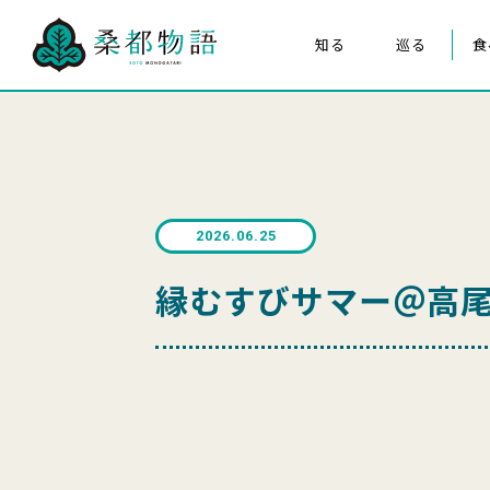
知る
巡る
食
桑都物語について
八王子まつり
構成文化財
みんなの桑都物語
桑都物語推進協議会について
2026.06.25
クイズ de ポスター
縁むすびサマー＠高尾