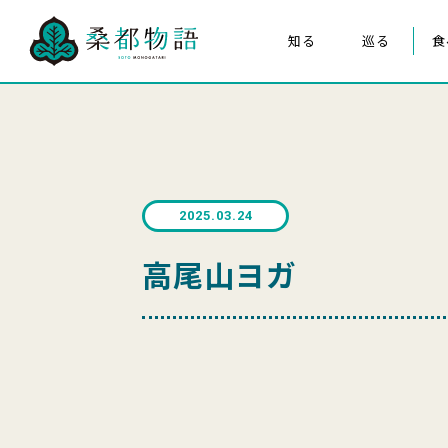
知る
巡る
食
桑都物語について
八王子まつり
構成文化財
みんなの桑都物語
桑都物語推進協議会について
2025.03.24
クイズ de ポスター
高尾山ヨガ