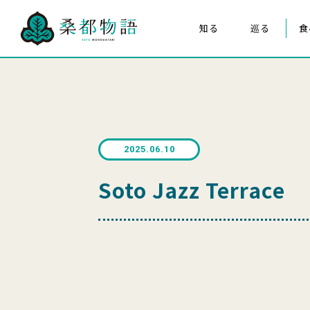
知る
巡る
食
桑都物語について
八王子まつり
構成文化財
みんなの桑都物語
桑都物語推進協議会について
2025.06.10
クイズ de ポスター
Soto Jazz Terrace