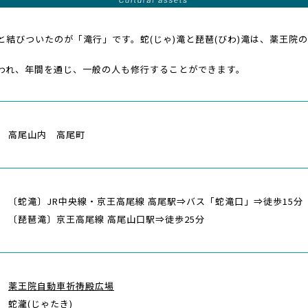
結びついたのが「滝行」です。蛇(じゃ)滝と琵琶(びわ)滝は、薬王院
われ、年間を通じ、一般の人も修行することができます。
高尾山内 高尾町
〔蛇滝〕JR中央線・京王高尾線 高尾駅⇒バス「蛇滝口」⇒徒歩15分
〔琵琶滝〕京王高尾線 高尾山口駅⇒徒歩25分
薬王院自動車祈祷殿広場
蛇瀧(じゃたき)