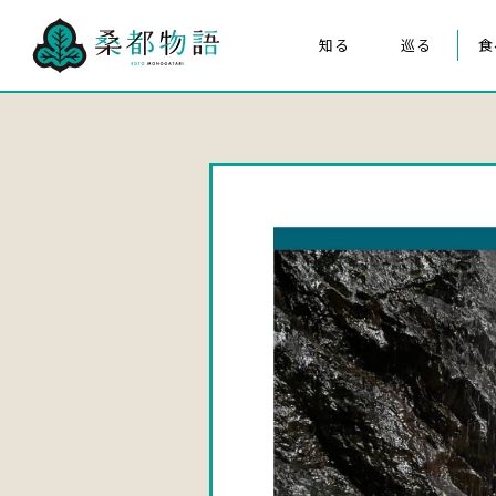
知る
巡る
食
桑都物語について
八王子まつり
構成文化財
みんなの桑都物語
桑都物語推進協議会について
クイズ de ポスター