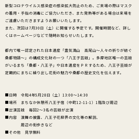
新型コロナウイルス感染症の感染拡大防止のため、ご来場の際はマスク
の着用・手指の消毒にご協力いただき、また発熱等がある場合は来場を
ご遠慮いただきますようお願いいたします。
また、次回は7月30日（土）に開催する予定です。開催時間など、詳し
くはホームページなどで随時お知らせいたします。
都内で唯一認定された日本遺産「霊気満山 高尾山～人々の祈りが紡ぐ
桑都物語～」の構成文化財の一つ「八王子芸妓」。多摩地区唯一の芸妓
がいるまち「桑都・八王子」や日本遺産をＰＲするため、八王子芸妓が
定期的にまちに繰り出し花街の魅力や桑都の歴史文化を伝えます。
■日時 令和4年5月28日（土）13:00～14:30
■場所 まちなか休憩所八王子宿（中町12-11-1）1階及び周辺
■出演芸妓 毎回2～3名の芸妓が出演
■内容 演舞の披露、八王子花柳界の文化等の解説、
周辺の街歩きなど
■その他 見学無料