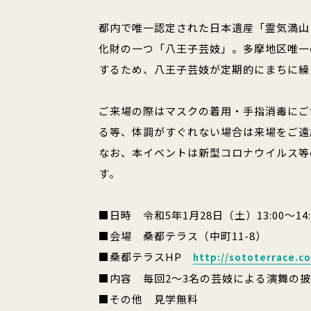
都内で唯一認定された日本遺産「霊気満山
化財の一つ「八王子芸妓」。多摩地区唯一
するため、八王子芸妓が定期的にまちに繰
ご来場の際はマスクの着用・手指消毒にご
る等、体調がすぐれない場合は来場をご遠
なお、本イベントは新型コロナウイルス等
す。
■日時 令和5年1月28日（土）13:00～14:
■会場 桑都テラス（中町11-8）
■桑都テラスHP
http://sototerrace.c
■内容 毎回2～3名の芸妓による演舞の
■その他 見学無料