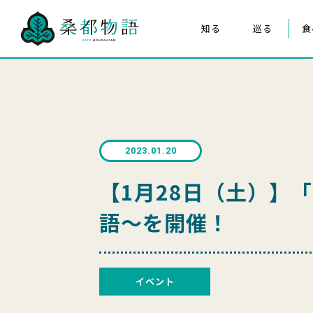
知る
巡る
食
桑都物語について
八王子まつり
構成文化財
みんなの桑都物語
桑都物語推進協議会について
2023.01.20
クイズ de ポスター
【1月28日（土）】
語～を開催！
イベント