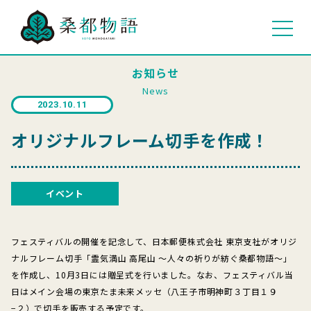
お知らせ
News
2023.10.11
オリジナルフレーム切手を作成！
イベント
フェスティバルの開催を記念して、日本郵便株式会社 東京支社がオリジ
ナルフレーム切手「霊気満山 高尾山 ～人々の祈りが紡ぐ桑都物語～」
を作成し、10月3日には贈呈式を行いました。なお、フェスティバル当
日はメイン会場の東京たま未来メッセ（八王子市明神町３丁目１９
−２）で切手を販売する予定です。