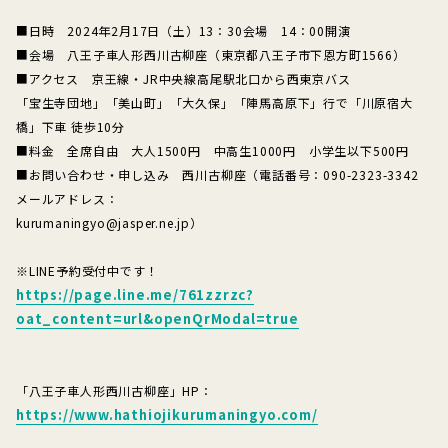
■日時 2024年2月17日（土）13：30会場 14：00開演
■会場 八王子車人形西川古柳座（東京都八王子市下恩方町1566）
■アクセス 京王線・JR中央線高尾駅北口から西東京バス
「宝生寺団地」「美山町」「大久保」「陣馬高原下」行で「川原宿大
橋」下車 徒歩10分
■料金 全席自由 大人1500円 中高生1000円 小学生以下500円
■お問い合わせ・申し込み 西川古柳座（電話番号：090-2323-3342
メールアドレス：
kurumaningyo@jasper.ne.jp）
※LINE予約受付中です！
https://page.line.me/761zzrzc?
oat_content=url&openQrModal=true
「八王子車人形西川古柳座」HP：
https://www.hathiojikurumaningyo.com/