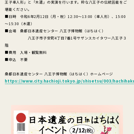
王子車人形」と「木遣」の実演を行います。粋な八王子の伝統芸能をご
堪能ください。
■日時 令和6年2月12日（月・祝）12:30～13:00（車人形）、15:00
～15:30（木遣）
■会場 桑都日本遺産センター 八王子博物館（はちはく）
八王子市子安町4丁目7番1号サザンスカイタワー八王子３
階
■費用 入場・観覧無料
■申込 不要
桑都日本遺産センター 八王子博物館（はちはく）ホームページ
https://www.city.hachioji.tokyo.jp/shisetsu/003/hachihak