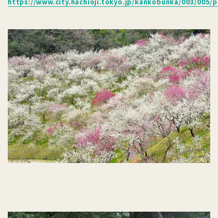
https://www.city.hachioji.tokyo.jp/kankobunka/003/005/