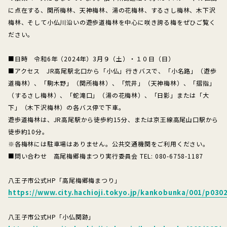
に点在する、関所梅林、天神梅林、湯の花梅林、するさし梅林、木下沢
梅林、そして小仏川沿いの遊歩道梅林を中心に咲き誇る梅をぜひご覧く
ださい。
■日時 令和6年（2024年）3月９（土）・１０日（日）
■アクセス JR高尾駅北口から「小仏」行きバスで、「小名路」（遊歩
道梅林）、「駒木野」（関所梅林）、「荒井」（天神梅林）、「摺指」
（するさし梅林）、「蛇滝口」（湯の花梅林）、「日影」または「大
下」（木下沢梅林）の各バス停で下車。
遊歩道梅林は、JR高尾駅から徒歩約15分、または京王線高尾山口駅から
徒歩約10分。
※各梅林には駐車場はありません。公共交通機関をご利用ください。
■問い合わせ 高尾梅郷梅まつり実行委員会 TEL: 080-6758-1187
八王子市公式HP「高尾梅郷梅まつり」
https://www.city.hachioji.tokyo.jp/kankobunka/001/p030
八王子市公式HP「小仏関跡」