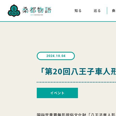
知る
巡る
食
桑都物語について
八王子まつり
構成文化財
みんなの桑都物語
桑都物語推進協議会について
2024.10.04
クイズ de ポスター
「第20回八王子車人
イベント
国指定重要無形民俗文化財「八王子車人形