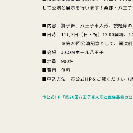
して公演と展示を行います！桑都・八王子
■内容 獅子舞、八王子車人形、説経節の
■日時 11月3日（日・祝）13:00開場、14
※第20回公演記念として、開演前の1
■会場 J:COMホール八王子
■定員 900名
■費用 無料
■申込方法 市公式HPをご覧ください（締
市公式HP「第20回八王子車人形と民俗芸能の