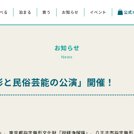
べる
泊まる
買う
お知らせ
イベント
公式
お知らせ
News
形と民俗芸能の公演」開催！
」、東京都指定無形文化財「説経浄瑠璃」、八王子市指定無形