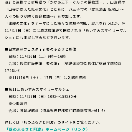
波」と連携する群馬県の「かかあ天下－ぐんまの絹物語－」、山形県の
「山寺が支えた紅花文化」とともに、八王子市の「霊気満山 高尾山 ～
人々の祈りが紡ぐ桑都物語～」も参加します。
「染織の文化」をテーマにした様々な体験や物販、展示を行うほか、翌
11月17日（日）には勝瑞城館跡で開催される「あいずみスマイリーマル
シェ」にも出展し物販などを行います。
■日本遺産フェスタｉｎ藍のふるさと藍住
日時：11月16日（土）9時～16時
会場：藍住町歴史館「藍の館」（徳島県板野郡藍住町徳命字前須西
172番地）
※11月16日（土）、17日（日）は入館料無料
■第11回あいずみスマイリーマルシェ
日時：11月17日（日）10時～15時30分
※少雨決行
会場：勝瑞城館跡（徳島県板野郡藍住町勝瑞東勝地61-6）
詳しくは「藍のふるさと阿波」のサイトをご覧ください。
「藍のふるさと阿波」ホームページ（リンク）