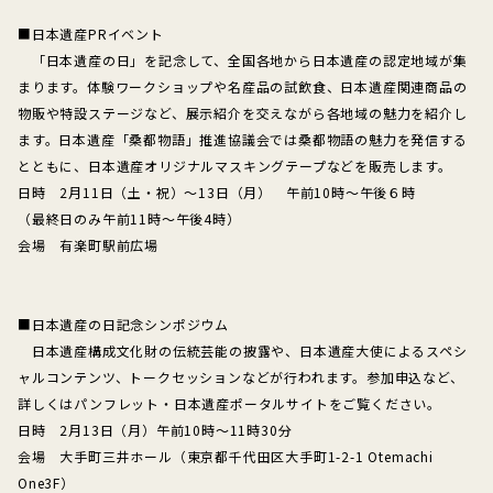
■日本遺産PRイベント
「日本遺産の日」を記念して、全国各地から日本遺産の認定地域が集
まります。体験ワークショップや名産品の試飲食、日本遺産関連商品の
物販や特設ステージなど、展示紹介を交えながら各地域の魅力を紹介し
ます。日本遺産「桑都物語」推進協議会では桑都物語の魅力を発信する
とともに、日本遺産オリジナルマスキングテープなどを販売します。
日時 2月11日（土・祝）～13日（月） 午前10時～午後６時
（最終日のみ午前11時～午後4時）
会場 有楽町駅前広場
■日本遺産の日記念シンポジウム
日本遺産構成文化財の伝統芸能の披露や、日本遺産大使によるスペシ
ャルコンテンツ、トークセッションなどが行われます。参加申込など、
詳しくはパンフレット・日本遺産ポータルサイトをご覧ください。
日時 2月13日（月）午前10時～11時30分
会場 大手町三井ホール（東京都千代田区大手町1-2-1 Otemachi
One3F）