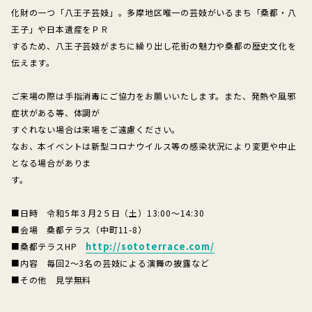
化財の一つ「八王子芸妓」。多摩地区唯一の芸妓がいるまち「桑都・八
王子」や日本遺産をＰＲ
するため、八王子芸妓がまちに繰り出し花街の魅力や桑都の歴史文化を
伝えます。
ご来場の際は手指消毒にご協力をお願いいたします。また、発熱や風邪
症状がある等、体調が
すぐれない場合は来場をご遠慮ください。
なお、本イベントは新型コロナウイルス等の感染状況により変更や中止
となる場合がありま
す。
■日時 令和5年３月2５日（土）13:00～14:30
■会場 桑都テラス（中町11-8）
http://sototerrace.com/
■桑都テラスHP
■内容 毎回2～3名の芸妓による演舞の披露など
■その他 見学無料