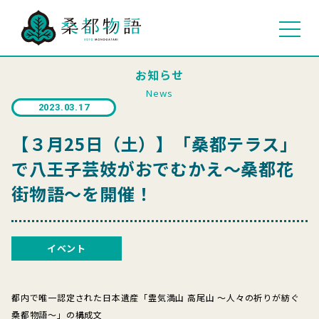
お知らせ
News
2023.03.17
【３月25日（土）】「桑都テラス」
で八王子芸妓がおでむかえ～桑都花
街物語～を開催！
イベント
都内で唯一認定された日本遺産「霊気満山 高尾山 ～人々の祈りが紡ぐ
桑都物語～」の構成文