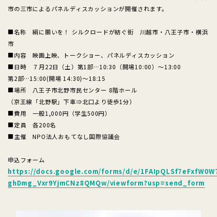
市の三市によるパネルディスカッションが開催されます。
■名称 絹に願いを！ シルクロードが紡ぐ街 川越市・八王子市・横浜
市
■内容 映画上映、トークショー、パネルディスカッション
■日時 ７月22日（土）第1部…10:30（開場10:00）～13:00
第2部…15:00(開場 14:30)～18:15
■場所 八王子市北野市民センター 8階ホール
（京王線「北野駅」下車⇒北口より徒歩1分）
■費用 一般1,000円（学生500円）
■定員 各200名
■主催 NPO法人おもてなし国際協議会
申込フォーム
https://docs.google.com/forms/d/e/1FAIpQLSf7eFxfW
ghDmg_Vxr9YjmCNz8QMQw/viewform?usp=send_form