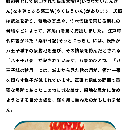
戦の神として信仰された飯縄大権現(いづなだいごんげ
ん)を本尊とする薬王院(やくおういん)があります。氏照
は武運を祈り、領地の寄進や、竹木伐採を禁じる制札の
発給などによって、高尾山を篤く庇護しました。 江戸時
代に書かれた『桑都日記(そうとにっき)』には、氏照が
八王子城下の景勝地を選び、その情景を詠んだとされる
「八王子八景」が記されています。八景のひとつ、 「八
王子城の秋月」には、城山から見た秋の月が、領地一帯
を照らす様子が詠まれています。軍事と信仰の両面で重
要な場所であったこの地に城を築き、領地を豊かに治め
ようとする自分の姿を、輝く月に重ねたのかもしれませ
ん。