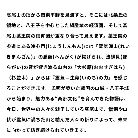
高尾山の頂から関東平野を見渡すと、そこには北条氏の
領地と、八王子を中心とした絹産業の経済圏、そして髙
尾山薬王院の信仰圏が重なり合って見えます。薬王院の
参道にある浄心門(じょうしんもん)には「霊気満山(れい
きまんざん)」の扁額(へんがく)が掲げられ、法螺貝(ほ
らがい)の音が響き渡る山内の「大杉原(おおすぎはら)
（杉並木）」からは『霊気＝生命(いのち)の力』を感じ
ることができます。 氏照が築いた戦国の山城・八王子城
から始まり、魅力ある“桑都文化”を育んできた物語は、
今日、世界中の人々を魅了している高尾山で、僧侶や山
伏が霊気に満ちた山と結んだ人々の祈りによって、未来
に向かって紡ぎ続けられていきます。