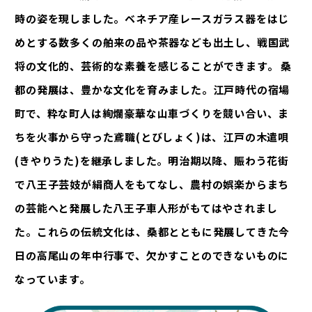
時の姿を現しました。ベネチア産レースガラス器をはじ
めとする数多くの舶来の品や茶器なども出土し、戦国武
将の文化的、芸術的な素養を感じることができます。 桑
都の発展は、豊かな文化を育みました。江戸時代の宿場
町で、粋な町人は絢爛豪華な山車づくりを競い合い、ま
ちを火事から守った鳶職(とびしょく)は、江戸の木遣唄
(きやりうた)を継承しました。明治期以降、賑わう花街
で八王子芸妓が絹商人をもてなし、農村の娯楽からまち
の芸能へと発展した八王子車人形がもてはやされまし
た。これらの伝統文化は、桑都とともに発展してきた今
日の高尾山の年中行事で、欠かすことのできないものに
なっています。