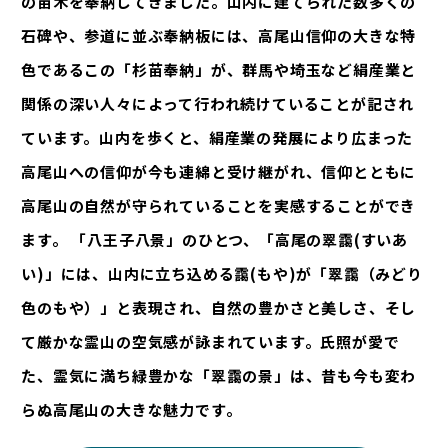
の苗木を奉納してきました。山内に建てられた数多くの
石碑や、参道に並ぶ奉納板には、高尾山信仰の大きな特
色であるこの「杉苗奉納」が、群馬や埼玉など絹産業と
関係の深い人々によって行われ続けていることが記され
ています。山内を歩くと、絹産業の発展により広まった
高尾山への信仰が今も連綿と受け継がれ、信仰とともに
高尾山の自然が守られていることを実感することができ
ます。 「八王子八景」のひとつ、「高尾の翠靄(すいあ
い)」には、山内に立ち込める靄(もや)が「翠靄（みどり
色のもや）」と表現され、自然の豊かさと美しさ、そし
て厳かな霊山の空気感が詠まれています。氏照が愛で
た、霊気に満ち緑豊かな「翠靄の景」は、昔も今も変わ
らぬ高尾山の大きな魅力です。