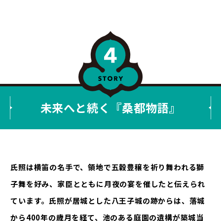
未来へと続く『桑都物語』
氏照は横笛の名手で、領地で五穀豊穣を祈り舞われる獅
子舞を好み、家臣とともに月夜の宴を催したと伝えられ
ています。氏照が居城とした八王子城の跡からは、落城
から400年の歳月を経て、池のある庭園の遺構が築城当