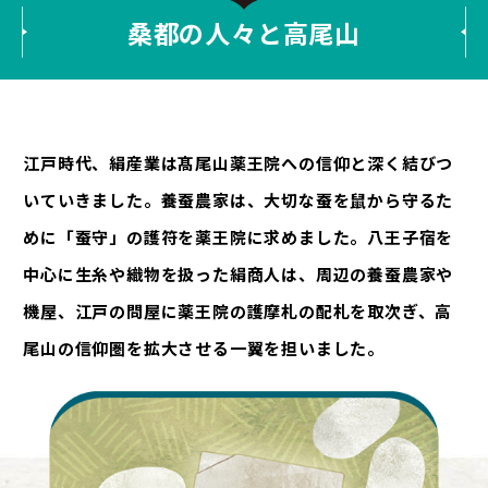
桑都の人々と高尾山
江戸時代、絹産業は髙尾山薬王院への信仰と深く結びつ
いていきました。養蚕農家は、大切な蚕を鼠から守るた
めに「蚕守」の護符を薬王院に求めました。八王子宿を
中心に生糸や織物を扱った絹商人は、周辺の養蚕農家や
機屋、江戸の問屋に薬王院の護摩札の配札を取次ぎ、高
尾山の信仰圏を拡大させる一翼を担いました。