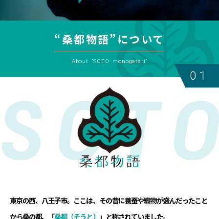
“桑都物語”について
About “SOTO monogatari”
01
東京の西、八王子市。ここは、その昔に養蚕や織物が盛んだったこと
から桑の都、「
桑都（そうと）
」と称されていました。