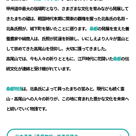
甲州道中最大の宿場町となり、さまざまな文化を育みながら発展して
きたまちの礎は、戦国時代末期に関東の覇権を握った北条氏の名将・
北条氏照が、城下町を築いたことに遡ります。
桑都
の発展を支えた養
蚕農家や絹商人は、氏照が武運を祈願し、いにしえより人々が霊山と
して崇めてきた高尾山を信仰し、大切に護ってきました。
高尾山では、今も人々の祈りとともに、江戸時代に花開いた
桑都
の伝
統文化が連綿と受け継がれています。
桑都物語
は、北条氏によって興ったまちの営みと、現代にも続く霊
山・高尾山への人々の祈りが、この地に育まれた豊かな文化を未来へ
と紡いでいく物語です。