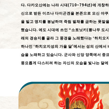
다. 다카오산에는 나라 시대(710~794년)에 개창
신으로 받든 이즈나 다이곤겐을 본존으로 모신 야쿠
을 빌고 영지를 봉납하며 죽림 벌채를 금하는 푯말
했습니다. 에도 시대에 쓰인 “소토닛키(뽕나무 도
래의 경승지를 골라 그 풍경을 노래했다는 ‘하치오지
하나인 ‘하치오지성의 가을 달’에서는 성의 산에서 
습을 노래하고 있습니다. 군사와 신앙 양쪽에서 중요
풍요롭게 다스리려 하는 자신의 모습을 빛나는 달에