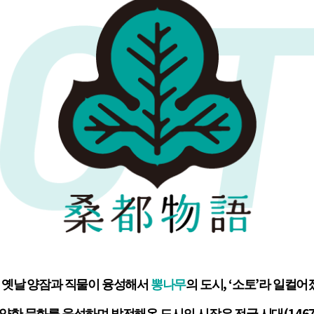
그 옛날 양잠과 직물이 융성해서
뽕나무
의 도시, ‘소토’라 일컬
양한 문화를 육성하며 발전해온 도시의 시작은 전국 시대(1467~