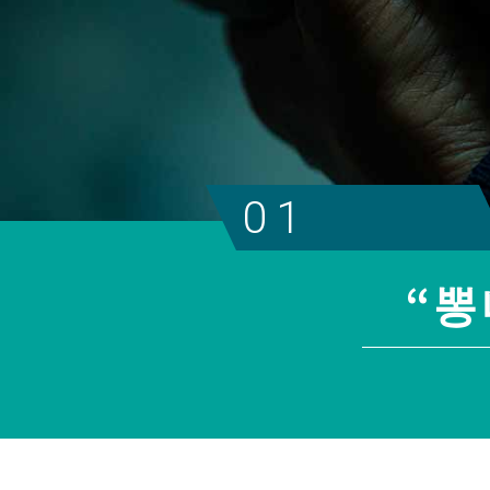
01
“뽕