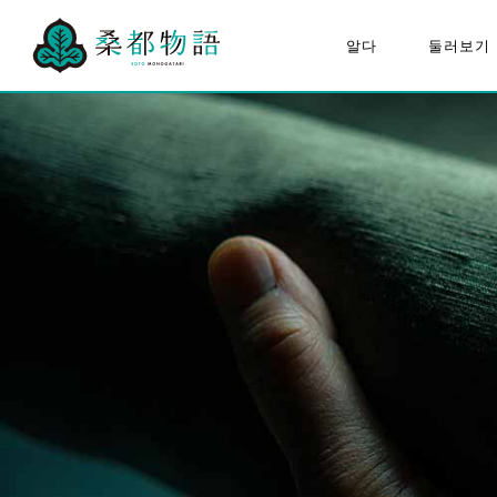
알다
둘러보기
“뽕나무 도시 이야기”에 대하
하치오
여
구성 문화재
모두의 뽕나무 도시 이야기
뽕나무 도시 이야기 추진협의
회에 대하여
퀴즈 포스터