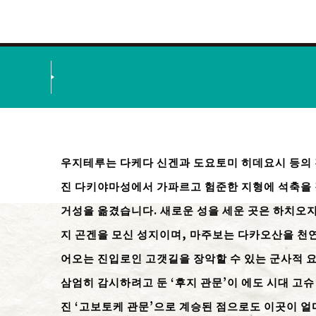
우지테루는 다케다 신겐과 도요토미 히데요시 등의
진 다키야마성에서 가파르고 험준한 지형에 석축을
거성을 옮겼습니다. 새로운 성을 세운 곳은 하치오
지 곤겐을 모신 성지이며, 마주보는 다카오산을 천
어오는 진입로인 고갯길을 장악할 수 있는 군사적
삼엄히 감시하려고 둔 ‘후지 관문’이 에도 시대 고
진 ‘고보토케 관문’으로 계승된 점으로도 이곳이 얼