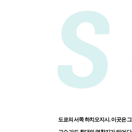
도쿄의 서쪽 하치오지시. 이곳은 
고슈 가도 최대의 역참지가 되어 다