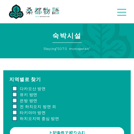
04
숙박시설
Staying“SOTO monogatari”
지역별로 찾기
다카오산 방면
유키 방면
은방 방면
전 하치오지 방면 외
타키야마 방면
하치오지역 중심 방면