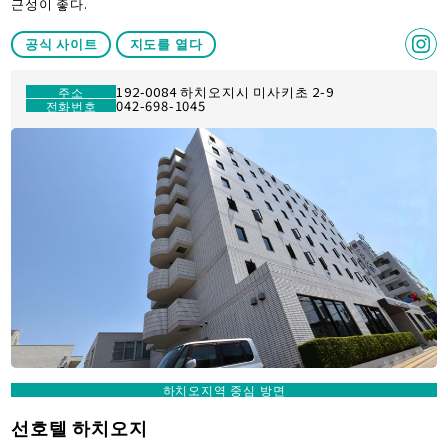
근성이 좋다.
공식 사이트
지도를 열다
192-0084 하치오지시 미사키초 2-9
주소
042-698-1045
전화번호
하치오지역 중심 방면
선호텔 하치오지