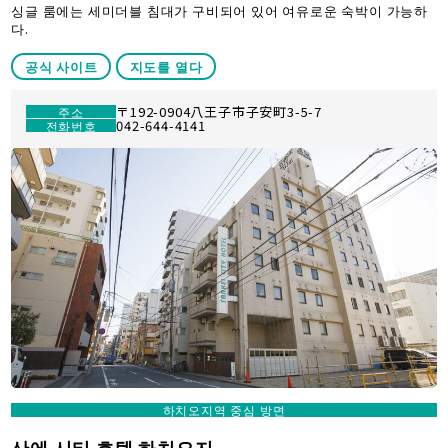
싱글 룸에는 세미더블 침대가 구비되어 있어 여유로운 숙박이 가능하
다.
공식 사이트
지도를 열다
〒192-0904八王子市子安町3-5-7
주소
042-644-4141
전화번호
하치오지역 중심 방면
산에 시티 호텔 하치오지