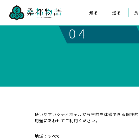
知る
巡る
食
桑都物語について
八王子まつり
04
構成文化財
みんなの桑都物語
桑都物語推進協議会について
クイズ de ポスター
使いやすいシティホテルから生前を体感できる個性的
用途にあわせてご利用ください。
地域：すべて