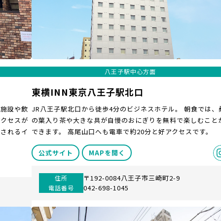
八王子駅中心方面
東横INN東京八王子駅北口
グ施設や飲
JR八王子駅北口から徒歩4分のビジネスホテル。 朝食では、
アクセスが
の葉入り茶や大きな具が自慢のおにぎりを無料で楽しむこと
催されるイ
できます。 高尾山口へも電車で約20分と好アクセスです。
公式サイト
MAPを開く
〒192-0084八王子市三崎町2-9
住所
042-698-1045
電話番号