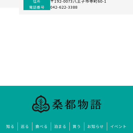
〒192-0073八王子市寺町60-1
住所
042-622-3388
電話番号
知る
巡る
食べる
泊まる
買う
お知らせ
イベント