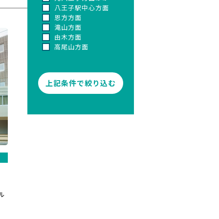
八王子駅中心方面
恩方方面
滝山方面
由木方面
高尾山方面
ル