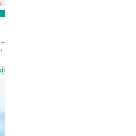
、
をは
い