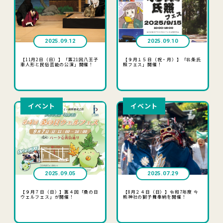
2025.09.12
2025.09.10
【11月2日（日）】「第21回八王子
【９月１５日（祝・月）】「北条氏
車人形と民俗芸能の公演」開催！
照フェス」開催！
イベント
イベント
2025.09.05
2025.07.29
【９月７日（日）】第４回「桑の日
【8月２４日（日）】令和7年度 今
ウェルフェス」が開催！
熊神社の獅子舞奉納を開催！