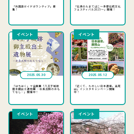
「外国語ガイドボランティア」募
「伝承のたまてばこ～多摩伝統文化
集！
フェスティバル2025～」開催！
イベント
イベント
2025.05.30
2025.05.12
「はちはく」で企画展「八王子城跡
「近くて、たのしい日本遺産。高尾
御主殿出土遺物展 ―北条氏照のおも
山」インスタキャンペーン開催
てなし―」開催中！
中！
イベント
イベント