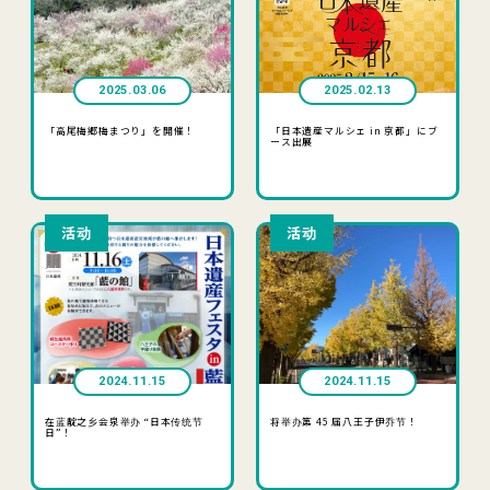
2025.03.06
2025.02.13
「高尾梅郷梅まつり」を開催！
「日本遺産マルシェ in 京都」にブ
ース出展
活动
活动
2024.11.15
2024.11.15
在蓝靛之乡会泉举办 “日本传统节
将举办第 45 届八王子伊乔节！
日”！