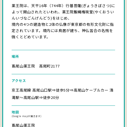
薬王院は、天平16年（744年）行基菩薩(ぎょうきぼさつ)に
よって開山されたといわれ、薬王院飯縄権現堂(やくおうい
んいづなごんげんどう)をはじめ、
境内の4つの建造物と2体の仏像が東京都の有形文化財に指
定されています。境内には鳥居が建ち、神仏習合の名残を
強くとどめています。
場所
髙尾山薬王院 高尾町2177
アクセス
京王高尾線 高尾山口駅⇒徒歩5分⇒高尾山ケーブルカー 清
滝駅～高尾山駅⇒徒歩20分
地図
(Google mapが開きます)
髙尾山薬王院