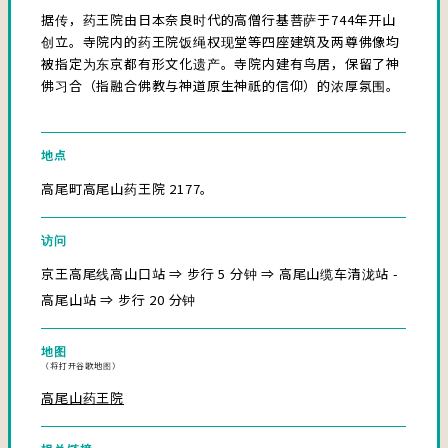
据传，药王院由日本奈良时代的高僧行基菩萨于744年开山
创立。寺院内的药王院饭绳权现堂等四座建筑及两尊佛像均
被指定为东京都有形文化遗产。寺院内建有鸟居，保留了神
佛习合（指融合佛教与神道原生神祇的信仰）的浓厚氛围。
地点
高尾町高尾山药王院 2177。
访问
京王高尾线高山口站 ⇒ 步行 5 分钟 ⇒ 高尾山缆车清泷站 -
高尾山站 ⇒ 步行 20 分钟
地图
（将打开谷歌地图）
高尾山药王院