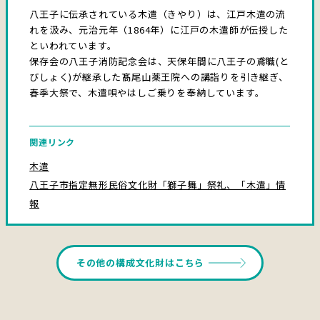
八王子に伝承されている木遣（きやり）は、江戸木遣の流
れを汲み、元治元年（1864年）に江戸の木遣師が伝授した
といわれています。
保存会の八王子消防記念会は、天保年間に八王子の鳶職(と
びしょく)が継承した髙尾山薬王院への講詣りを引き継ぎ、
春季大祭で、木遣唄やはしご乗りを奉納しています。
関連リンク
木遣
八王子市指定無形民俗文化財「獅子舞」祭礼、「木遣」情
報
その他の構成文化財はこちら