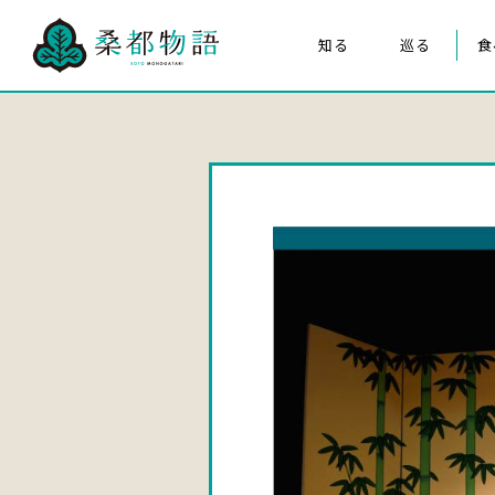
知る
巡る
食
桑都物語について
八王子まつり
構成文化財
みんなの桑都物語
桑都物語推進協議会について
クイズ de ポスター