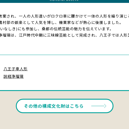
考案され、一人の人形遣いがロクロ車に腰かけて一体の人形を繰り演じ
農村部の娯楽として人気を博し、機業家などが熱心に後援しました。
ついなしき)にも参加し、桑都の伝統芸能の魅力を伝えています。
浄瑠璃は、江戸時代中期に三味線芸能として完成され、八王子では人形
八王子車人形
説経浄瑠璃
その他の構成文化財はこちら