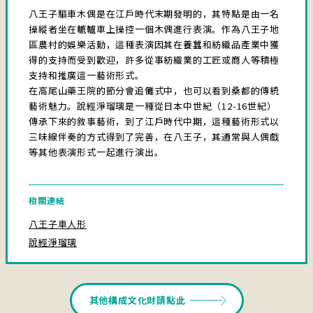
八王子驅車木偶是在江戶時代末期發明的，其特點是由一名
操縱者坐在轆轤車上操控一個木偶進行表演。作為八王子地
區農村的娛樂活動，這種表演因其在養蠶和紡織品產業中獲
得的支持而受到歡迎，許多從事紡織業的工匠或商人等積極
支持和推廣這一藝術形式。
在高尾山藥王院的節分會追儺式中，也可以看到桑都的傳統
藝術魅力。說經淨瑠璃是一種從日本中世紀（12-16世紀）
傳承下來的敘事藝術，到了江戶時代中期，這種藝術形式以
三味線伴奏的方式得到了完善，在八王子，其通常與人偶戲
等其他表演形式一起進行演出。
相關連結
八王子車人形
說經淨瑠璃
其他構成文化財請點此