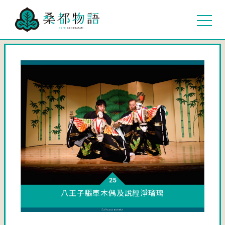
八王子驅車木偶及說經淨瑠璃