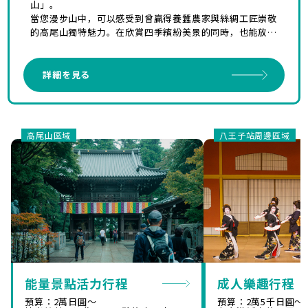
山」。
當您漫步山中，可以感受到曾贏得養蠶農家與絲綢工匠崇敬
的高尾山獨特魅力。在欣賞四季繽紛美景的同時，也能放鬆
身心，是一條充滿八王子魅力的精華行程。
詳細を見る
高尾山區域
八王子站周邊區域
能量景點活力行程
成人樂趣行程
預算：2萬日圓～
預算：2萬5千日圓～