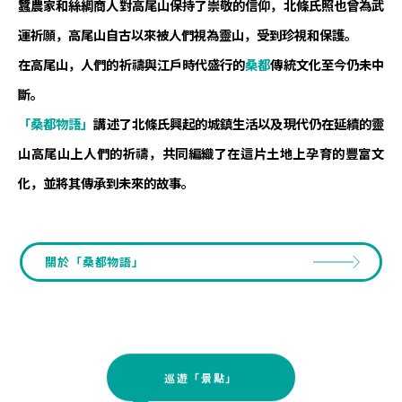
蠶農家和絲綢商人對高尾山保持了崇敬的信仰，北條氏照也曾為武
運祈願，高尾山自古以來被人們視為靈山，受到珍視和保護。
在高尾山，人們的祈禱與江戶時代盛行的
桑都
傳統文化至今仍未中
斷。
「桑都物語」
講述了北條氏興起的城鎮生活以及現代仍在延續的靈
山高尾山上人們的祈禱，共同編織了在這片土地上孕育的豐富文
化，並將其傳承到未來的故事。
關於「桑都物語」
巡遊「景點」