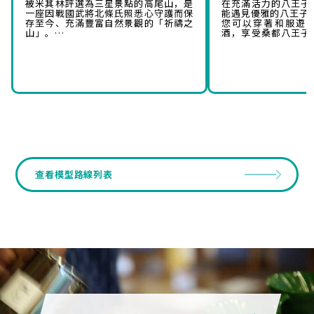
被米其林評選為三星景點的高尾山，是
在充滿活力的八王子
一座因戰國武將北條氏照悉心守護而保
能遇見優雅的八王子
存至今、充滿豐富自然景觀的「祈禱之
您可以穿著和服遊
山」。
酒，享受桑都八王子
當您漫步山中，可以感受到曾贏得養蠶
是一個非常適合成人
農家與絲綢工匠崇敬的高尾山獨特魅
力。在欣賞四季繽紛美景的同時，也能
放鬆身心，是一條充滿八王子魅力的精
華行程。
查看模型路線列表