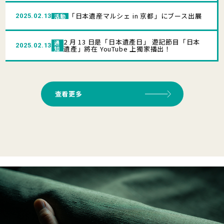
「日本遺産マルシェ in 京都」にブース出展
2025.02.13
活動
2 月 13 日是「日本遺產日」 遊記節目「日本
通
2025.02.13
遺產」將在 YouTube 上獨家播出！
知
查看更多