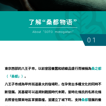
了解“桑都物语”
About “SOTO monogatari”
01
東京西部的八王子市，以前曾因養蠶和紡織品盛行而被稱為
桑之都
（「桑都」）
。
八王子市成為甲州街道最大的宿場町，在孕育出多種文化的同時不
斷發展。其基礎可以追溯到戰國時代末期，當時北條氏的名將――北條
氏照曾在關東地區掌握霸權，並建立了城下町。支持
桑都
發展的養