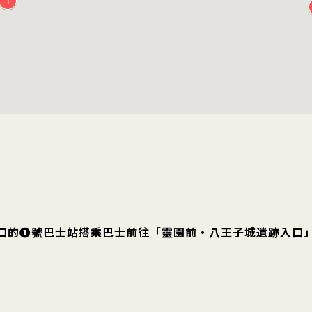
尾站北口的❶號巴士站搭乘巴士前往「靈園前・八王子城遺跡入