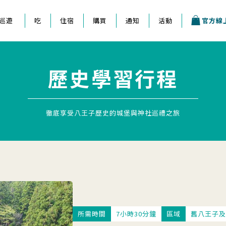
巡遊
吃
住宿
購買
通知
活動
官方線
王子祭
歷史學習行程
會
徹底享受八王子歷史的城堡與神社巡禮之旅
所需時間
7小時30分鐘
區域
舊八王子及