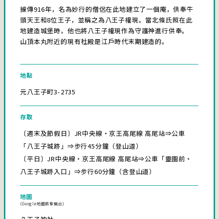
據傳916年，名為妙行的僧侶在此地建立了一個庵，供奉牛
頭天王和8位王子，並稱之為八王子權現。當北條氏照在此
地建造城堡時，他也將八王子權現作為守護神進行供奉。
山頂本丸附近的現有社殿是江戶時代末期建造的。
地點
元八王子町3-2735
存取
〔週末及節假日〕JR中央線・京王高尾線 高尾站⇒公車
「八王子城跡」⇒步行45分鐘（登山道）
〔平日〕JR中央線・京王高尾線 高尾站⇒公車「靈園前・
八王子城跡入口」⇒步行60分鐘（含登山道）
地圖
(Google地圖將會開啟)