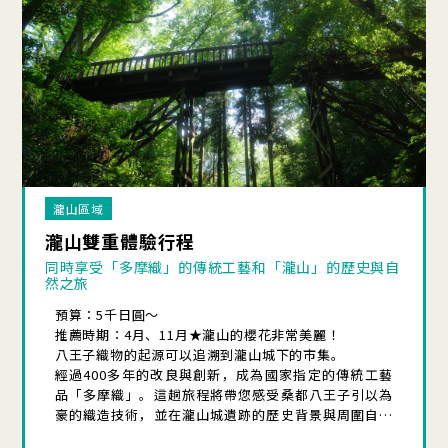
瀧山區域
瀧山雙重體驗行程
同時享受「多摩織」的傳統工藝和「瀧山」的歷史與自
然之旅
預算：5千日圓～
推薦時期：4月、11月★瀧山的櫻花非常美麗！
八王子織物的起源可以追溯到瀧山城下的市集。
經過400多年的改良與創新，成為國家指定的傳統工藝
品「多摩織」。這趟旅程將帶您感受桑都八王子引以為
豪的織造技術，並在瀧山城遺跡的歷史背景與周圍自然
環境中體驗。