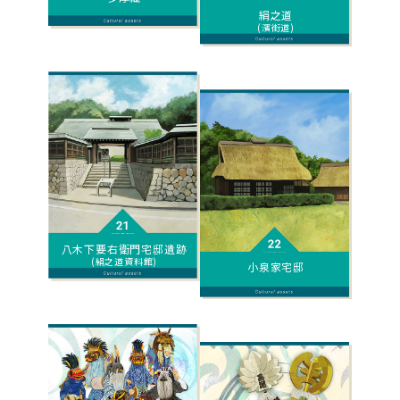
絹之道
(濱街道)
八木下要右衛門宅邸遺跡
(絹之道資料館)
小泉家宅邸