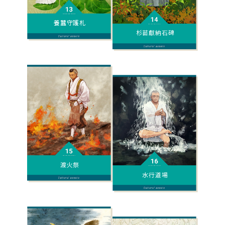
養蠶守護札
杉苗獻納石碑
渡火祭
水行道場