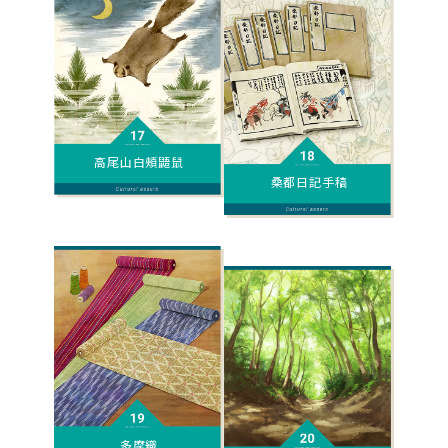
高尾山白頰鼯鼠
桑都日記手稿
多摩織