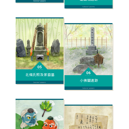
北條氏照及家臣墓
小佛關遺跡