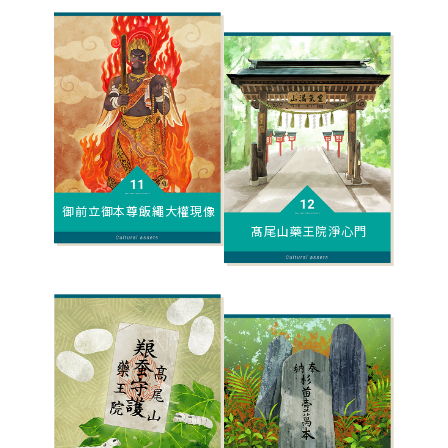
御前立御本尊飯繩大權現像
髙尾山藥王院淨心門