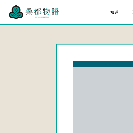
知道
關於「桑都物語」
八
組成文化財
大家的桑都物语
關於桑都物語推進協議
海報猜猜看