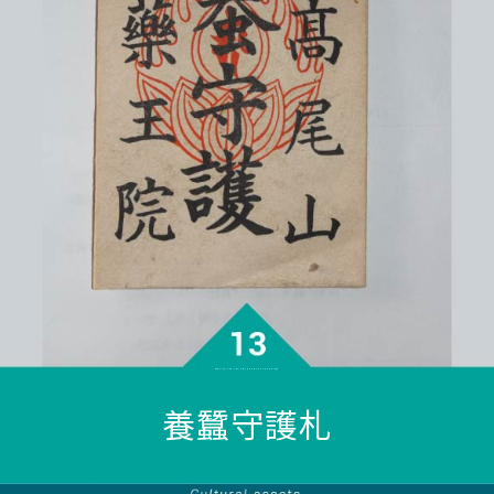
養蠶守護札