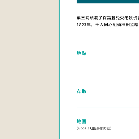
藥王院頒發了保護蠶免受老鼠侵
1823年，千人同心組頭植田
地點
存取
地圖
(Google地圖將會開啟)