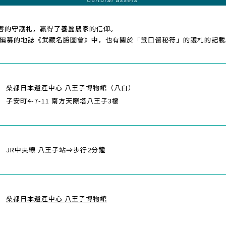
害的守護札，贏得了養蠶農家的信仰。
孟縉編纂的地誌《武藏名勝圖會》中，也有關於「鼠口留秘符」的護札的記載
桑都日本遺產中心 八王子博物館（八白）
子安町4-7-11 南方天際塔八王子3樓
JR中央線 八王子站⇒步行2分鐘
桑都日本遺產中心 八王子博物館