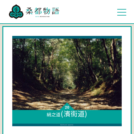
(濱街道)
絹之道