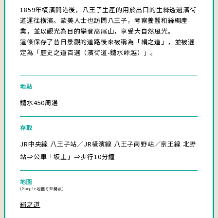
1859年橫濱開港後，八王子生產的用於出口的生絲透過濱街
道運往橫濱。歐美人士也訪問八王子，考察養蠶和絲綢產
業，並以觀光為目的攀登高尾山，享受大自然風光。
這條保存了昔日景觀的道路後來被稱為「絹之道」，並被選
定為「歷史之道百選（濱街道-鑓水峠越）」。
地點
鑓水450周邊
存取
JR中央線 八王子站／JR橫濱線 八王子南野站／京王線 北野
站⇒公車「坂上」⇒步行10分鐘
地圖
(Google地圖將會開啟)
絹之道