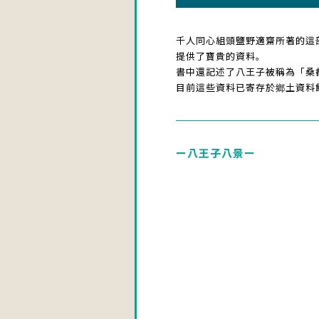
千人同心組頭鹽野適齋所著的這部
提供了寶貴的資料。
書中還記述了八王子被稱為「桑
目前這些資料已寄存於鄉土資料
ー八王子八景ー