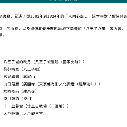
書籍，記述了從1582年到1824年的千人同心歷史，這本書對了解當
都」的由來，以及據傳北條氏照吟詠城下美景的「八王子八景」等內容。
館。
八王子城的秋月（八王子城遺跡（國家史跡））
桑都晴嵐（八王子鄉）
高尾翠靄（高尾山）
山田落雁（廣園寺（東京都有形文化資產（建築物）））
水崎夜雨（龍泉寺）
淺川歸釣（淺川）
十十里暮雪（廿里古戰場（市遺址））
大戶晩鐘（大戶觀音堂）