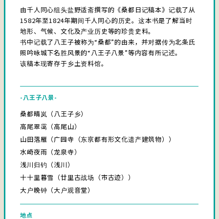
由千人同心组头盐野适斋撰写的《桑都日记稿本》记载了从
1582年至1824年期间千人同心的历史。这本书是了解当时
地形、气候、文化及产业历史等的珍贵史料。
书中记载了八王子被称为“桑都”的由来，并对据传为北条氏
照吟咏城下名胜风景的“八王子八景”等内容有所记述。
该稿本现寄存于乡土资料馆。
-八王子八景-
桑都晴岚（八王子乡）
高尾翠霭（高尾山）
山田落雁（广园寺（东京都有形文化遗产建筑物））
水崎夜雨（龙泉寺）
浅川归钓（浅川）
十十里暮雪（廿里古战场（市古迹））
大户晚钟（大户观音堂）
地点