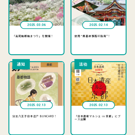
2025.03.06
2025.02.14
「高尾梅郷梅まつり」を開催！
使用 “桑葚故事循环指南”！
通知
活动
2025.02.13
2025.02.13
分发八王子日本遗产 BUNCARD！
「日本遺産マルシェ in 京都」にブ
ース出展