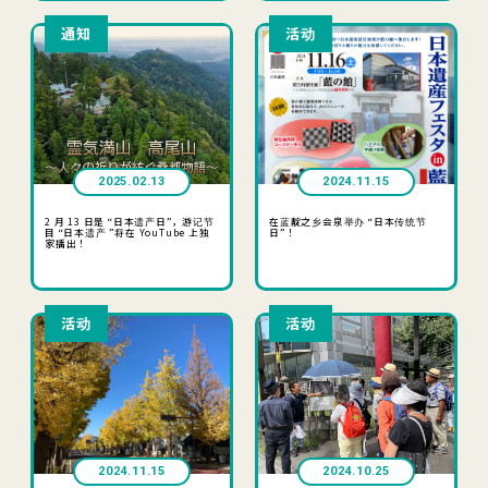
通知
活动
2025.02.13
2024.11.15
2 月 13 日是 “日本遗产日”，游记节
在蓝靛之乡会泉举办 “日本传统节
目 “日本遗产 ”将在 YouTube 上独
日”！
家播出！
活动
活动
2024.11.15
2024.10.25