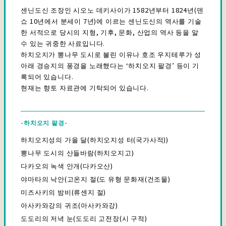
센닌도신 조장인 시오노 데키사이가 1582년부터 1824년(덴
쇼 10년에서 분세이 7년)에 이르는 센닌도신의 역사를 기술
한 서적으로 당시의 지형, 기후, 문화, 산업의 역사 등을 알
수 있는 귀중한 사료입니다.
하치오지가 뽕나무 도시로 불린 이유나 호조 우지테루가 성
아래 경승지의 풍경을 노래했다는 ‘하치오지 팔경’ 등이 기
록되어 있습니다.
현재는 향토 자료관에 기탁되어 있습니다.
-하치오지 팔경-
하치오지성의 가을 달(하치오지성 터(국가사적))
뽕나무 도시의 산들바람(하치오지고)
다카오의 녹색 안개(다카오산)
야마타의 낙안(고온지 절(도 유형 문화재(건조물)
미즈사키의 밤비(류센지 절)
아사카와강의 귀조(아사카와강)
도도리의 저녁 눈(도도리 고전장(시 구적)