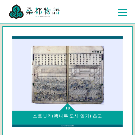
소토닛키(뽕나무 도시 일기) 초고