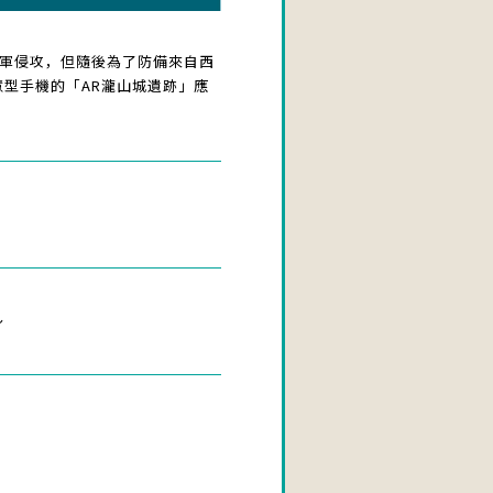
大軍侵攻，但隨後為了防備來自西
型手機的「AR瀧山城遺跡」應
～