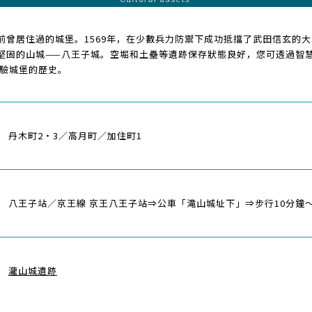
前曾居住過的城堡。1569年，在少數兵力防禦下成功抵擋了武田信玄的
堅固的山城——八王子城。空堀和土壘等遺跡保存狀態良好，您可透過智慧
體驗城堡的歷史。
丹木町2・3／高月町／加住町1
八王子站／京王線 京王八王子站⇒公車「滝山城址下」⇒步行10分鐘
瀧山城遺跡