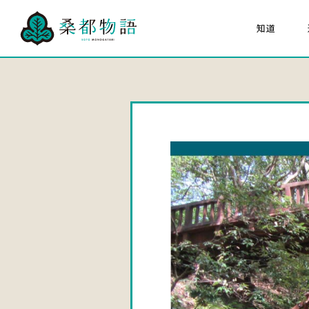
知道
關於「桑都物語」
八
組成文化財
大家的桑都物语
關於桑都物語推進協議
海報猜猜看