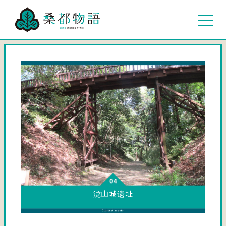
泷山城遗址