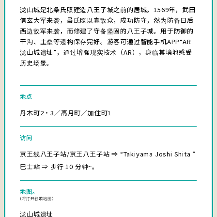
泷山城是北条氏照建造八王子城之前的居城。1569年，武田
信玄大军来袭，虽氏照以寡敌众，成功防守，然为防备日后
西边敌军来袭，而修建了守备坚固的八王子城。用于防御的
干沟、土垒等遗构保存完好。游客可通过智能手机APP“AR
泷山城遗址”，通过增强现实技术（AR），身临其境地感受
历史场景。
地点
丹木町2・3／高月町／加住町1
访问
京王线八王子站/京王八王子站 ⇒ “Takiyama Joshi Shita ”
巴士站 ⇒ 步行 10 分钟~。
地图。
(将打开谷歌地图）
泷山城遗址