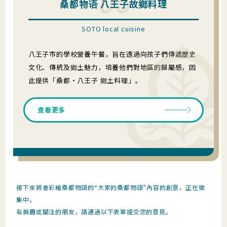
06
桑都物语 八王子故鄉料理
SOTO local cuisine
八王子市的學校營養午餐，旨在透過向孩子們傳遞歷史
文化、傳統及鄉土魅力，培養他們對地區的歸屬感，因
此提供「桑都・八王子 鄉土料理」。
查看更多
接下來將會彩繪桑都物語的“大家的桑都物語”內容的創意，正在徵
集中。
有興趣或關注的朋友，請通過以下表單提交您的意見。