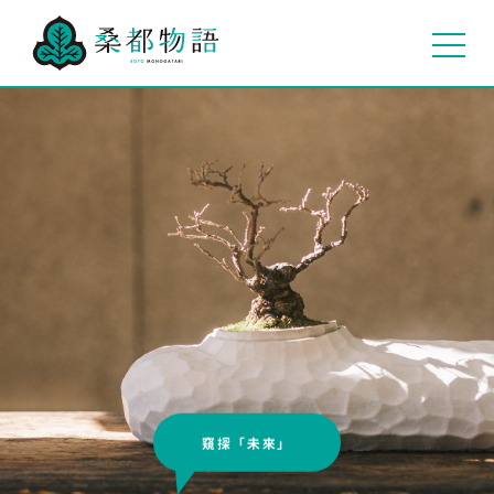
窺探「未來」